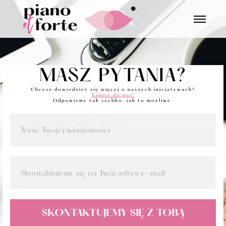
MASZ PYTANIA?
Chcesz dowiedzieć się więcej o naszych inicjatywach?
Napisz do nas!
Odpowiemy tak szybko, jak to możliwe.
SKONTAKTUJEMY SIĘ Z TOBĄ